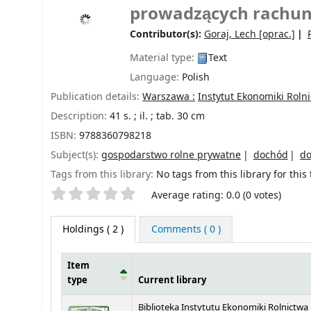
prowadzących rachun
Contributor(s):
Goraj, Lech
[oprac.]
Material type:
Text
Language:
Polish
Publication details:
Warszawa :
Instytut Ekonomiki Roln
Description:
41 s. ; il. ; tab. 30 cm
ISBN:
9788360798218
Subject(s):
gospodarstwo rolne prywatne
dochód
do
Tags from this library:
No tags from this library for this t
Star ratings
Average rating: 0.0 (0 votes)
Holdings
( 2 )
Comments ( 0 )
Item
type
Current library
Holdings
Biblioteka Instytutu Ekonomiki Rolnictwa