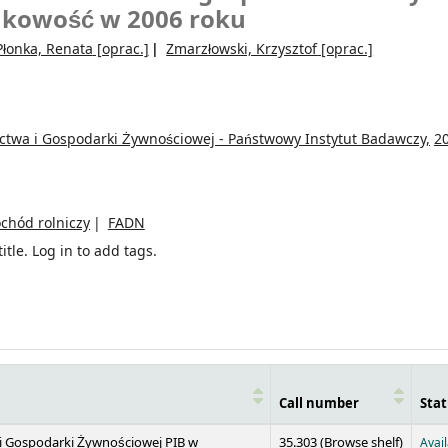
kowość w 2006 roku
Płonka, Renata
[oprac.]
Zmarzłowski, Krzysztof
[oprac.]
ictwa i Gospodarki Żywnościowej - Państwowy Instytut Badawczy,
2
chód rolniczy
FADN
itle.
Log in to add tags.
Call number
Stat
(Opens 
 i Gospodarki Żywnościowej PIB w
35.303 (
Browse shelf
)
Avai