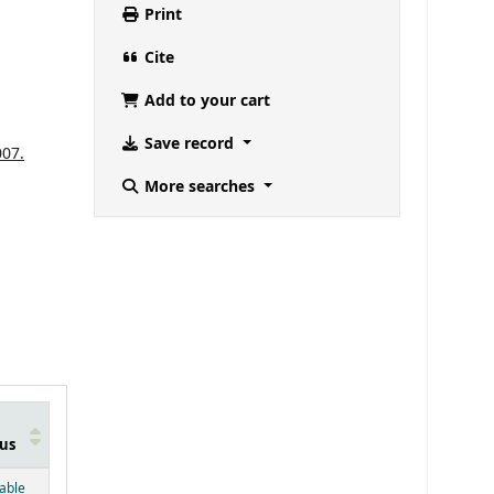
Print
Cite
Add to your cart
Save record
007.
More searches
us
below)
lable