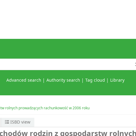
Advanced search
Authority search
Tag cloud
Library
rstw rolnych prowadzących rachunkowość w 2006 roku
ISBD view
ochodów rodzin z gospodarstw rolnyc