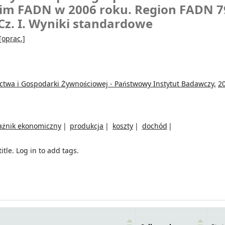
kim FADN w 2006 roku. Region FADN 7
Cz. I. Wyniki standardowe
[oprac.]
ictwa i Gospodarki Żywnościowej - Państwowy Instytut Badawczy,
2
aźnik ekonomiczny
produkcja
koszty
dochód
itle.
Log in to add tags.