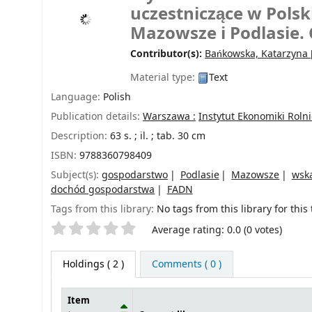
uczestniczące w Pols
Mazowsze i Podlasie. 
Contributor(s):
Bańkowska, Katarzyna
Material type:
Text
Language:
Polish
Publication details:
Warszawa :
Instytut Ekonomiki Roln
Description:
63 s. ; il. ; tab. 30 cm
ISBN:
9788360798409
Subject(s):
gospodarstwo
Podlasie
Mazowsze
wsk
dochód gospodarstwa
FADN
Tags from this library:
No tags from this library for this t
Star ratings
Average rating: 0.0 (0 votes)
Holdings
( 2 )
Comments ( 0 )
Item