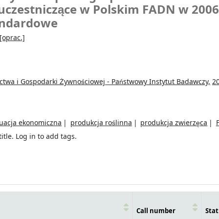
uczestniczące w Polskim FADN w 2006
tandardowe
[oprac.]
ictwa i Gospodarki Żywnościowej - Państwowy Instytut Badawczy,
2
tuacja ekonomiczna
produkcja roślinna
produkcja zwierzęca
itle.
Log in to add tags.
Call number
Stat