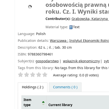
osobowością prawną 
roku. Cz. I. Wyniki s
Contributor(s):
Grabowska, Katarzyna
Material type:
Text
Language:
Polish
Publication details:
Warszawa :
Instytut Ekonomiki Roln
Description:
62 s. ; il. ; tab. 30 cm
ISBN:
9788360798461
Subject(s):
gospodarstwo
wskaźnik ekonomiczny
sy
Tags from this library:
No tags from this library for this t
Star ratings
Average rating: 0.0 (0 votes)
Holdings
( 2 )
Comments ( 0 )
Item
type
Current library