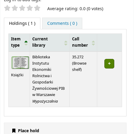
Star ratings
Average rating: 0.0 (0 votes)
Holdings
( 1 )
Comments ( 0 )
Item
Current
Call
type
library
number
Holdings
Biblioteka
35.272
Instytutu
(
Browse
(Opens below)
Ekonomiki
shelf
)
Książki
Rolnictwa i
Gospodarki
Żywnościowej PIB
w Warszawie
Wypożyczalnia
Place hold