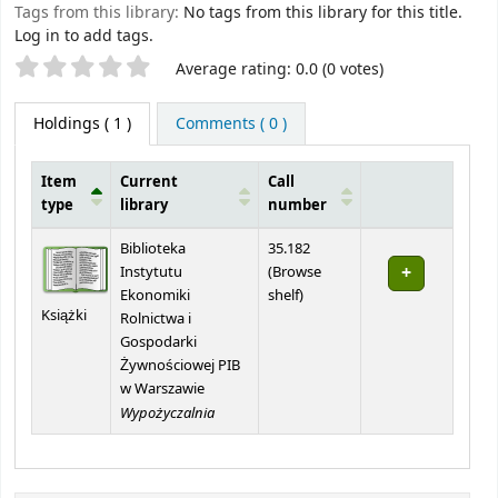
Tags from this library:
No tags from this library for this title.
Log in to add tags.
Star ratings
Average rating: 0.0 (0 votes)
Holdings
( 1 )
Comments ( 0 )
Item
Current
Call
type
library
number
Holdings
Biblioteka
35.182
Instytutu
(
Browse
(Opens below)
Ekonomiki
shelf
)
Książki
Rolnictwa i
Gospodarki
Żywnościowej PIB
w Warszawie
Wypożyczalnia