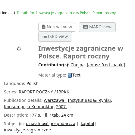
Home
Details for:
Inwestycje zagraniczne w Polsce. Raport roczny
Normal view
MARC view
ISBD view
Inwestycje zagraniczne w
Polsce. Raport roczny
Contributor(s):
Chojna, Janusz
[red. nauk.]
Material type:
Text
Language:
Polish
Series:
RAPORT ROCZNY / IBRKK
Publication details:
Warszawa :
Instytut Badań Rynku,
Konsumpcji i Koniunktur,
2007.
Description:
177 s. ; il. ; tab. 24 cm
Subject(s):
działalność gospodarcza
kapitał
inwestycje zagraniczne