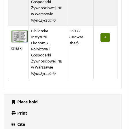
Gospodarki
Żywnościowej PIB
w Warszawie
Wypożyczalnia
Biblioteka
35.172
Instytutu
(
Browse
(Opens below)
Ekonomiki
shelf
)
Książki
Rolnictwa i
Gospodarki
Żywnościowej PIB
w Warszawie
Wypożyczalnia
Place hold
Print
Cite