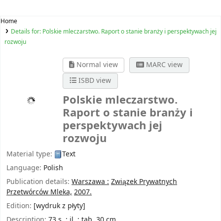
Home
Details for:
Polskie mleczarstwo. Raport o stanie branży i perspektywach jej
rozwoju
Normal view
MARC view
ISBD view
Polskie mleczarstwo.
Raport o stanie branży i
perspektywach jej
rozwoju
Material type:
Text
Language:
Polish
Publication details:
Warszawa :
Związek Prywatnych
Przetwórców Mleka,
2007.
Edition:
[wydruk z płyty]
Description:
73 s. ; il. ; tab. 30 cm