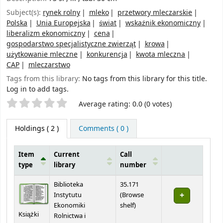
Subject(s):
rynek rolny
mleko
przetwory mleczarskie
Polska
Unia Europejska
świat
wskaźnik ekonomiczny
liberalizm ekonomiczny
cena
gospodarstwo specjalistyczne zwierząt
krowa
użytkowanie mleczne
konkurencja
kwota mleczna
CAP
mleczarstwo
Tags from this library:
No tags from this library for this title.
Log in to add tags.
Star ratings
Average rating: 0.0 (0 votes)
Holdings
( 2 )
Comments ( 0 )
Item
Current
Call
type
library
number
Holdings
Biblioteka
35.171
Instytutu
(
Browse
(Opens below)
Ekonomiki
shelf
)
Książki
Rolnictwa i