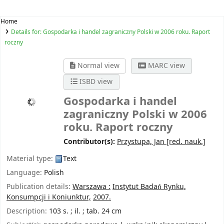
Home
Details for:
Gospodarka i handel zagraniczny Polski w 2006 roku. Raport
roczny
Normal view
MARC view
ISBD view
Gospodarka i handel
zagraniczny Polski w 2006
roku. Raport roczny
Contributor(s):
Przystupa, Jan
[red. nauk.]
Material type:
Text
Language:
Polish
Publication details:
Warszawa :
Instytut Badań Rynku,
Konsumpcji i Koniunktur,
2007.
Description:
103 s. ; il. ; tab. 24 cm