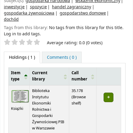
Subject(s):
gospodarka narodowa
wskaźnik ekonomiczny
inwestycje
spożycie
handel zagraniczny
gospodarka żywnościowa
gospodarstwo domowe
dochód
Tags from this library:
No tags from this library for this title.
Log in to add tags.
Star ratings
Average rating: 0.0 (0 votes)
Holdings
( 1 )
Comments ( 0 )
Item
Current
Call
type
library
number
Holdings
Biblioteka
35.178
Instytutu
(
Browse
(Opens below)
Ekonomiki
shelf
)
Książki
Rolnictwa i
Gospodarki
Żywnościowej PIB
w Warszawie