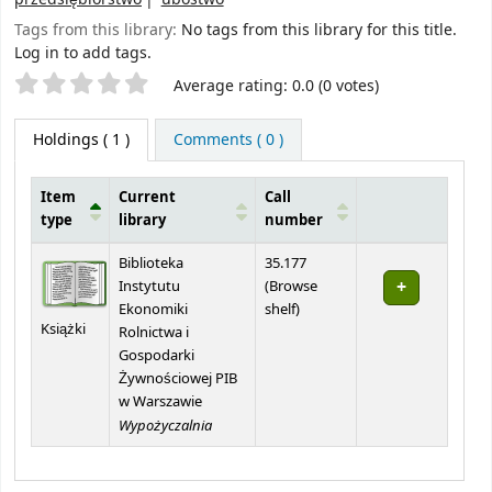
Tags from this library:
No tags from this library for this title.
Log in to add tags.
Star ratings
Average rating: 0.0 (0 votes)
Holdings
( 1 )
Comments ( 0 )
Item
Current
Call
type
library
number
Holdings
Biblioteka
35.177
Instytutu
(
Browse
(Opens below)
Ekonomiki
shelf
)
Książki
Rolnictwa i
Gospodarki
Żywnościowej PIB
w Warszawie
Wypożyczalnia