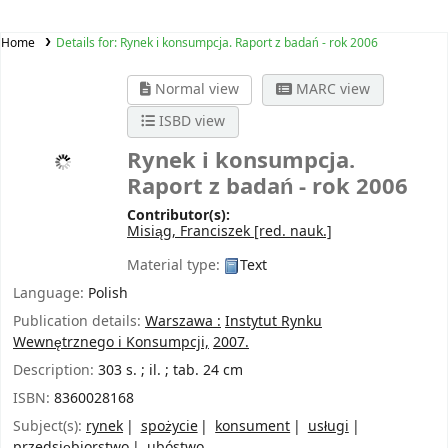
Home
Details for:
Rynek i konsumpcja. Raport z badań - rok 2006
Normal view
MARC view
ISBD view
Rynek i konsumpcja.
Raport z badań - rok 2006
Contributor(s):
Misiąg, Franciszek
[red. nauk.]
Material type:
Text
Language:
Polish
Publication details:
Warszawa :
Instytut Rynku
Wewnętrznego i Konsumpcji,
2007.
Description:
303 s. ; il. ; tab. 24 cm
ISBN:
8360028168
Subject(s):
rynek
spożycie
konsument
usługi
przedsiębiorstwo
ubóstwo