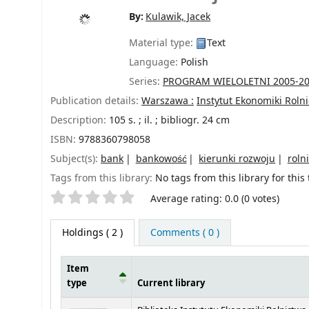
By:
Kulawik, Jacek
Material type:
Text
Language:
Polish
Series:
PROGRAM WIELOLETNI 2005-2
Publication details:
Warszawa :
Instytut Ekonomiki Roln
Description:
105 s. ; il. ; bibliogr. 24 cm
ISBN:
9788360798058
Subject(s):
bank
bankowość
kierunki rozwoju
roln
Tags from this library:
No tags from this library for this t
Star ratings
Average rating: 0.0 (0 votes)
Holdings
( 2 )
Comments ( 0 )
Item
type
Current library
Holdings