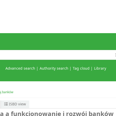
Advanced search
Authority search
Tag cloud
Library
ój banków
ISBD view
wa a funkcjonowanie i rozwój banków