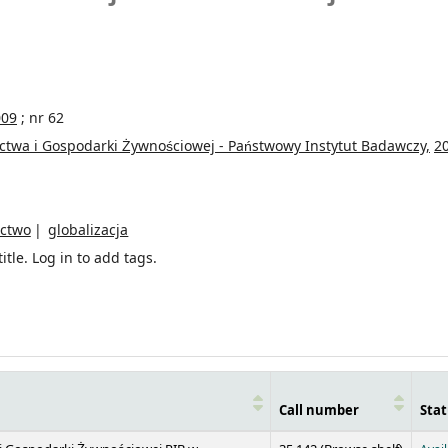
009
; nr 62
ictwa i Gospodarki Żywnościowej - Państwowy Instytut Badawczy,
2
ictwo
globalizacja
itle.
Log in to add tags.
Call number
Stat