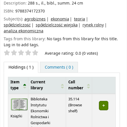
Description:
288 s., il., bibl., summ. 24 cm
ISBN:
9788374172370
Subject(s):
agrobiznes
ekonomia
teoria
spółdzielczość
spółdzielczość wiejska
rynek rolny
analiza ekonomiczna
Tags from this library:
No tags from this library for this title.
Log in to add tags.
Star ratings
Average rating: 0.0 (0 votes)
Holdings
( 1 )
Comments ( 0 )
Item
Current
Call
type
library
number
Holdings
Biblioteka
35.114
Instytutu
(
Browse
(Opens below)
Ekonomiki
shelf
)
Książki
Rolnictwa i
Gospodarki