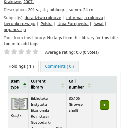
Krakowie,
2007.
Description:
201 s. ; il. ; bibliogr. ; summ. 24 cm
Subject(s):
doradztwo rolnicze
informacja rolnicza
kierunki rozwoju
Polska
Unia Europejska
świat
organizacja
Tags from this library:
No tags from this library for this title.
Log in to add tags.
Star ratings
Average rating: 0.0 (0 votes)
Holdings
( 1 )
Comments ( 0 )
Item
Current
Call
type
library
number
Holdings
Biblioteka
35.106
Instytutu
(
Browse
(Opens below)
Ekonomiki
shelf
)
Książki
Rolnictwa i
Gospodarki