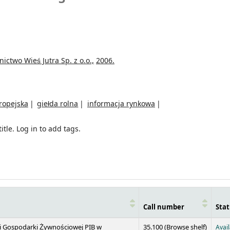
ctwo Wieś Jutra Sp. z o.o.,
2006.
ropejska
giełda rolna
informacja rynkowa
itle.
Log in to add tags.
Call number
Stat
(Opens 
 i Gospodarki Żywnościowej PIB w
35.100 (
Browse shelf
)
Avai