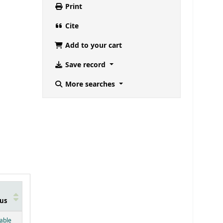
Print
Cite
Add to your cart
Save record
More searches
us
below)
lable