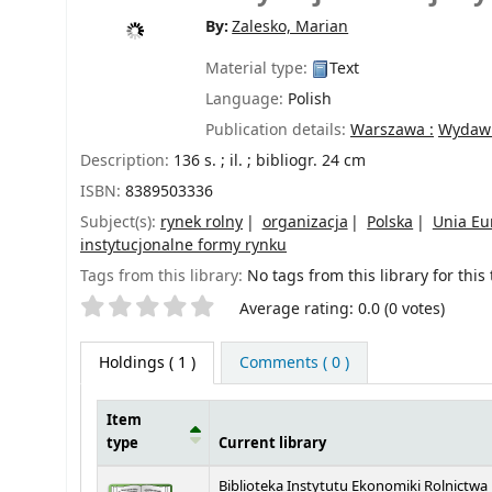
By:
Zalesko, Marian
Material type:
Text
Language:
Polish
Publication details:
Warszawa :
Wydawni
Description:
136 s. ; il. ; bibliogr. 24 cm
ISBN:
8389503336
Subject(s):
rynek rolny
organizacja
Polska
Unia Eu
instytucjonalne formy rynku
Tags from this library:
No tags from this library for this t
Star ratings
Average rating: 0.0 (0 votes)
Holdings
( 1 )
Comments ( 0 )
Item
type
Current library
Holdings
Biblioteka Instytutu Ekonomiki Rolnictwa