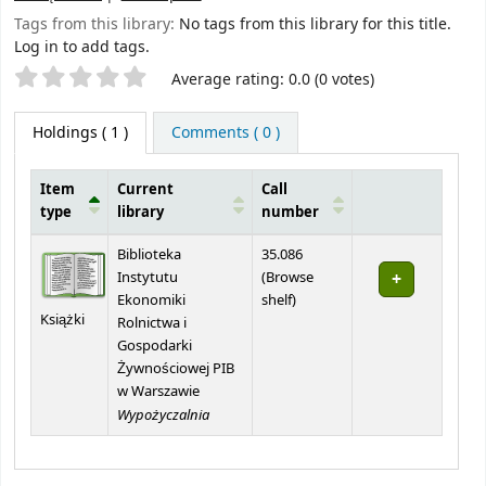
Tags from this library:
No tags from this library for this title.
Log in to add tags.
Star ratings
Average rating: 0.0 (0 votes)
Holdings
( 1 )
Comments ( 0 )
Item
Current
Call
type
library
number
Holdings
Biblioteka
35.086
Instytutu
(
Browse
(Opens below)
Ekonomiki
shelf
)
Książki
Rolnictwa i
Gospodarki
Żywnościowej PIB
w Warszawie
Wypożyczalnia