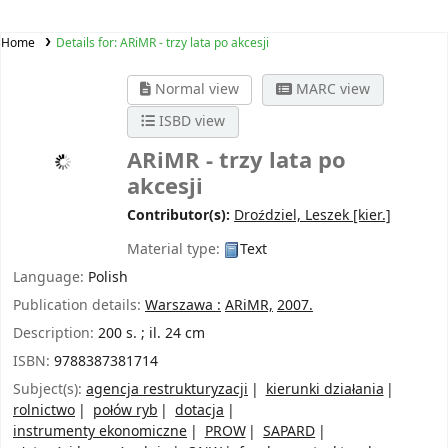
Home
Details for:
ARiMR - trzy lata po akcesji
Normal view
MARC view
ISBD view
ARiMR - trzy lata po
akcesji
Contributor(s):
Droździel, Leszek
[kier.]
Material type:
Text
Language:
Polish
Publication details:
Warszawa :
ARiMR,
2007.
Description:
200 s. ; il. 24 cm
ISBN:
9788387381714
Subject(s):
agencja restrukturyzacji
kierunki działania
rolnictwo
połów ryb
dotacja
instrumenty ekonomiczne
PROW
SAPARD