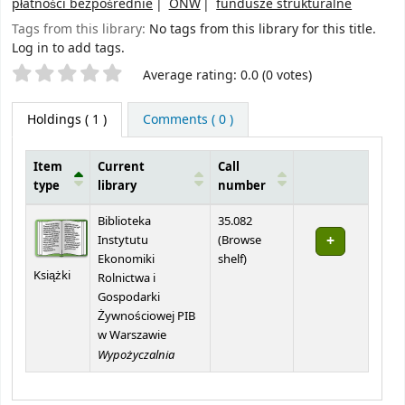
płatności bezpośrednie
ONW
fundusze strukturalne
Tags from this library:
No tags from this library for this title.
Log in to add tags.
Star ratings
Average rating: 0.0 (0 votes)
Holdings
( 1 )
Comments ( 0 )
Item
Current
Call
type
library
number
Holdings
Biblioteka
35.082
Instytutu
(
Browse
(Opens below)
Ekonomiki
shelf
)
Książki
Rolnictwa i
Gospodarki
Żywnościowej PIB
w Warszawie
Wypożyczalnia