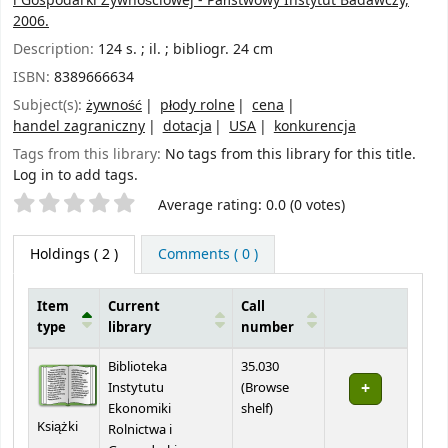
i Gospodarki Żywnościowej - Państwowy Instytut Badawczy,
2006.
Description:
124 s. ; il. ; bibliogr. 24 cm
ISBN:
8389666634
Subject(s):
żywność
płody rolne
cena
handel zagraniczny
dotacja
USA
konkurencja
Tags from this library:
No tags from this library for this title.
Log in to add tags.
Star ratings
Average rating: 0.0 (0 votes)
Holdings
( 2 )
Comments ( 0 )
Item
Current
Call
type
library
number
Holdings
Biblioteka
35.030
Instytutu
(
Browse
(Opens below)
Ekonomiki
shelf
)
Książki
Rolnictwa i