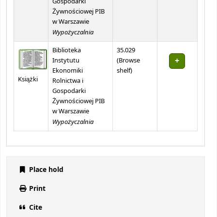
Gospodarki
Żywnościowej PIB
w Warszawie
Wypożyczalnia
Biblioteka
35.029
Instytutu
(
Browse
(Opens below)
Ekonomiki
shelf
)
Książki
Rolnictwa i
Gospodarki
Żywnościowej PIB
w Warszawie
Wypożyczalnia
Place hold
Print
Cite