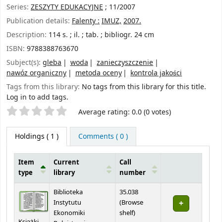
Series:
ZESZYTY EDUKACYJNE
; 11/2007
Publication details:
Falenty :
IMUZ,
2007.
Description:
114 s. ; il. ; tab. ; bibliogr. 24 cm
ISBN:
9788388763670
Subject(s):
gleba
woda
zanieczyszczenie
nawóz organiczny
metoda oceny
kontrola jakości
Tags from this library:
No tags from this library for this title.
Log in to add tags.
Star ratings
Average rating: 0.0 (0 votes)
Holdings
( 1 )
Comments ( 0 )
Item
Current
Call
type
library
number
Holdings
Biblioteka
35.038
Instytutu
(
Browse
(Opens below)
Ekonomiki
shelf
)