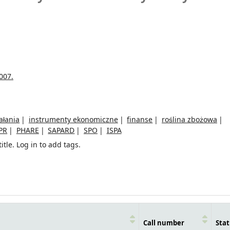
007.
ałania
instrumenty ekonomiczne
finanse
roślina zbożowa
PR
PHARE
SAPARD
SPO
ISPA
itle.
Log in to add tags.
Call number
Stat