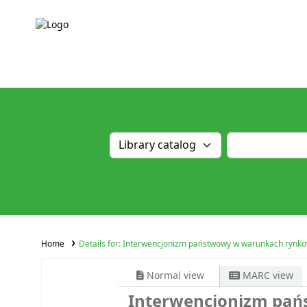
Home
Details for:
Interwencjonizm państwowy w warunkach rynk
Normal view
MARC view
Interwencjonizm pa