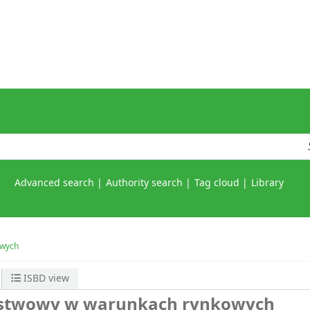
Advanced search
Authority search
Tag cloud
Library
owych
ISBD view
ństwowy w warunkach rynkowych