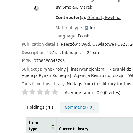
By:
Smoleń, Marek
Contributor(s):
Górniak, Ewelina
Material type:
Text
Language:
Polish
Publication details:
Rzeszów :
Wyd. Oświatowe FOSZE,
2
Description:
197 s. ; bibliogr. ; il. 24 cm
ISBN:
9788388845796
Subject(s):
rynek rolny
interwencjonizm
kierunki dzi
Agencja Rynku Rolnego
Agencja Restrukturyzacji
W
Tags from this library:
No tags from this library for this t
Star ratings
Average rating: 0.0 (0 votes)
Holdings
( 1 )
Comments ( 0 )
Item
type
Current library