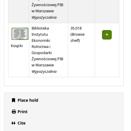
Żywnościowej PIB
w Warszawie
Wypożyczalnia
Biblioteka
35.018
Instytutu
(
Browse
(Opens below)
Ekonomiki
shelf
)
Książki
Rolnictwa i
Gospodarki
Żywnościowej PIB
w Warszawie
Wypożyczalnia
Place hold
Print
Cite