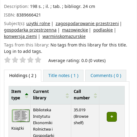
Description:
198 s. ; il. ; tab. ; bibliogr. 24 cm
ISBN:
8389666421
Subject(s):
użytki rolne
zagospodarowanie przestrzeni
gospodarka przestrzenna
mazowieckie
podlaskie
konwersja ziemi
warmińskomazurskie
Tags from this library:
No tags from this library for this title.
Log in to add tags.
Star ratings
Average rating: 0.0 (0 votes)
Holdings
( 2 )
Title notes ( 1 )
Comments ( 0 )
Item
Current
Call
type
library
number
Holdings
Biblioteka
35.019
Instytutu
(
Browse
(Opens below)
Ekonomiki
shelf
)
Książki
Rolnictwa i
Gospodarki