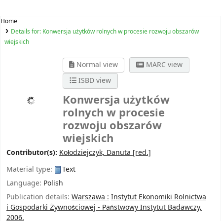
Home
Details for:
Konwersja użytków rolnych w procesie rozwoju obszarów
wiejskich
Normal view
MARC view
ISBD view
Konwersja użytków
rolnych w procesie
rozwoju obszarów
wiejskich
Contributor(s):
Kołodziejczyk, Danuta
[red.]
Material type:
Text
Language:
Polish
Publication details:
Warszawa :
Instytut Ekonomiki Rolnictwa
i Gospodarki Żywnościowej - Państwowy Instytut Badawczy,
2006.