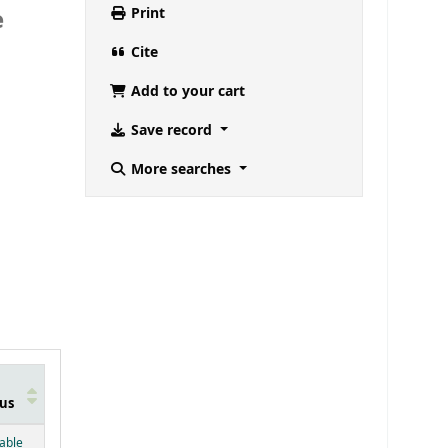
e
Print
Cite
Add to your cart
Save record
More searches
us
below)
lable