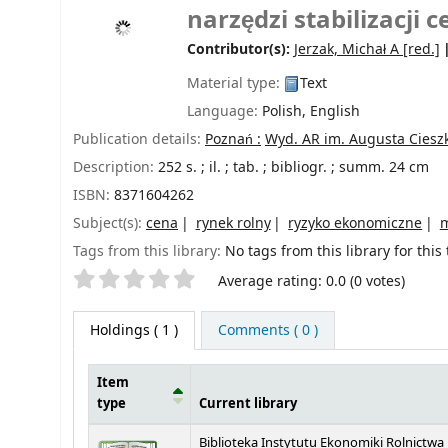
narzędzi stabilizacji 
Contributor(s):
Jerzak, Michał A
[red.]
Material type:
Text
Language:
Polish
,
English
Publication details:
Poznań :
Wyd. AR im. Augusta Ciesz
Description:
252 s. ; il. ; tab. ; bibliogr. ; summ. 24 cm
ISBN:
8371604262
Subject(s):
cena
rynek rolny
ryzyko ekonomiczne
m
Tags from this library:
No tags from this library for this t
Star ratings
Average rating: 0.0 (0 votes)
Holdings
( 1 )
Comments ( 0 )
Item
type
Current library
Holdings
Biblioteka Instytutu Ekonomiki Rolnictwa