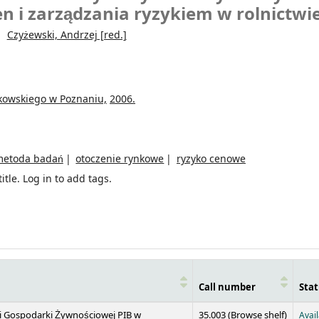
cen i zarządzania ryzykiem w rolnictwi
Czyżewski, Andrzej
[red.]
kowskiego w Poznaniu,
2006.
etoda badań
otoczenie rynkowe
ryzyko cenowe
itle.
Log in to add tags.
Call number
Stat
(Opens 
 i Gospodarki Żywnościowej PIB w
35.003 (
Browse shelf
)
Avai