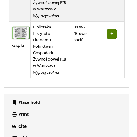
Żywnościowej PIB
w Warszawie
Wypożyczalnia
Biblioteka
34.992
Instytutu
(
Browse
(Opens below)
Ekonomiki
shelf
)
Książki
Rolnictwa i
Gospodarki
Żywnościowej PIB
w Warszawie
Wypożyczalnia
Place hold
Print
Cite