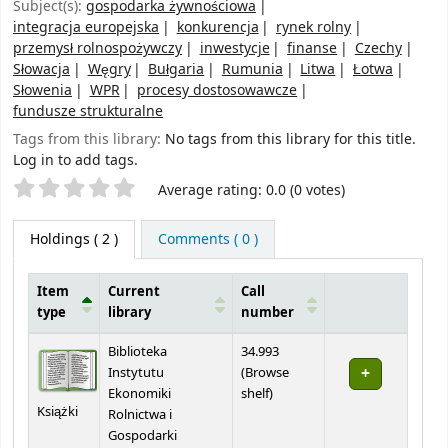
Subject(s):
gospodarka żywnościowa
integracja europejska
konkurencja
rynek rolny
przemysł rolnospożywczy
inwestycje
finanse
Czechy
Słowacja
Węgry
Bułgaria
Rumunia
Litwa
Łotwa
Słowenia
WPR
procesy dostosowawcze
fundusze strukturalne
Tags from this library:
No tags from this library for this title.
Log in to add tags.
Star ratings
Average rating: 0.0 (0 votes)
Holdings
( 2 )
Comments ( 0 )
Item
Current
Call
type
library
number
Holdings
Biblioteka
34.993
Instytutu
(
Browse
(Opens below)
Ekonomiki
shelf
)
Książki
Rolnictwa i
Gospodarki