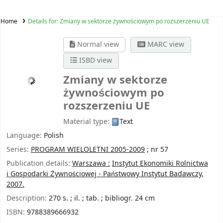
Home
Details for:
Zmiany w sektorze żywnościowym po rozszerzeniu UE
Normal view
MARC view
ISBD view
Zmiany w sektorze
żywnościowym po
rozszerzeniu UE
Material type:
Text
Language:
Polish
Series:
PROGRAM WIELOLETNI 2005-2009
; nr 57
Publication details:
Warszawa :
Instytut Ekonomiki Rolnictwa
i Gospodarki Żywnościowej - Państwowy Instytut Badawczy,
2007.
Description:
270 s. ; il. ; tab. ; bibliogr. 24 cm
ISBN:
9788389666932