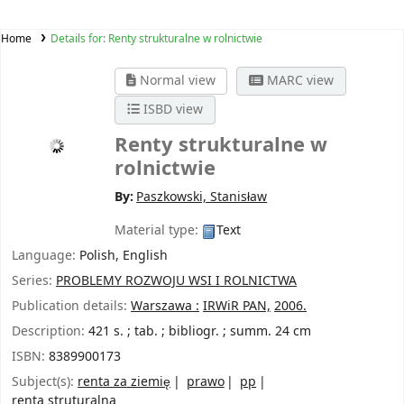
Home
Details for:
Renty strukturalne w rolnictwie
Normal view
MARC view
ISBD view
Renty strukturalne w
rolnictwie
By:
Paszkowski, Stanisław
Material type:
Text
Language:
Polish
,
English
Series:
PROBLEMY ROZWOJU WSI I ROLNICTWA
Publication details:
Warszawa :
IRWiR PAN,
2006.
Description:
421 s. ; tab. ; bibliogr. ; summ. 24 cm
ISBN:
8389900173
Subject(s):
renta za ziemię
prawo
pp
renta struturalna