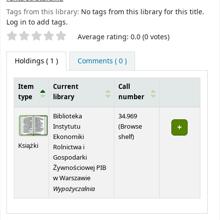
Tags from this library:
No tags from this library for this title.
Log in to add tags.
Star ratings
Average rating: 0.0 (0 votes)
Holdings
( 1 )
Comments ( 0 )
Item
Current
Call
type
library
number
Holdings
Biblioteka
34.969
Instytutu
(
Browse
(Opens below)
Ekonomiki
shelf
)
Książki
Rolnictwa i
Gospodarki
Żywnościowej PIB
w Warszawie
Wypożyczalnia