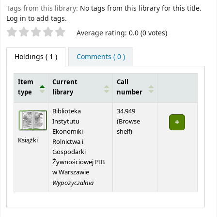
Tags from this library:
No tags from this library for this title.
Log in to add tags.
Star ratings
Average rating: 0.0 (0 votes)
Holdings
( 1 )
Comments ( 0 )
Item
Current
Call
type
library
number
Holdings
Biblioteka
34.949
Instytutu
(
Browse
(Opens below)
Ekonomiki
shelf
)
Książki
Rolnictwa i
Gospodarki
Żywnościowej PIB
w Warszawie
Wypożyczalnia