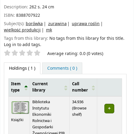
Description:
262 s. 24 cm
ISBN:
8388707922
Subject(s):
borówka
żurawina
uprawa roślin
wielkość produkcji
mk
Tags from this library:
No tags from this library for this title.
Log in to add tags.
Star ratings
Average rating: 0.0 (0 votes)
Holdings
( 1 )
Comments ( 0 )
Item
Current
Call
type
library
number
Holdings
Biblioteka
34.936
Instytutu
(
Browse
(Opens below)
Ekonomiki
shelf
)
Książki
Rolnictwa i
Gospodarki
Żywnościowej PIB