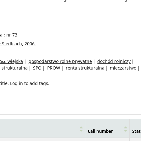
]
ka
; nr 73
 Siedlcach,
2006.
ość wiejska
gospodarstwo rolne prywatne
dochód rolniczy
a strukturalna
SPO
PROW
renta strukturalna
mleczarstwo
itle.
Log in to add tags.
Call number
Stat