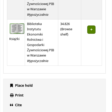
Żywnościowej PIB
w Warszawie
Wypożyczalnia
Biblioteka
34.826
Instytutu
(
Browse
(Opens below)
Ekonomiki
shelf
)
Książki
Rolnictwa i
Gospodarki
Żywnościowej PIB
w Warszawie
Wypożyczalnia
Place hold
Print
Cite