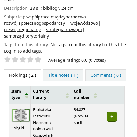
Description:
28 s. ; bibliogr. 24 cm
Subject(s):
współpraca międzynarodowa
rozwój społecznogospodarczy
województwo
rozwój regionalny
strategia rozwoju
samorząd terytorialny
Tags from this library:
No tags from this library for this title.
Log in to add tags.
Star ratings
Average rating: 0.0 (0 votes)
Holdings
( 2 )
Title notes ( 1 )
Comments ( 0 )
Item
Current
Call
type
library
number
Holdings
Biblioteka
34.827
Instytutu
(
Browse
(Opens below)
Ekonomiki
shelf
)
Książki
Rolnictwa i
Gospodarki