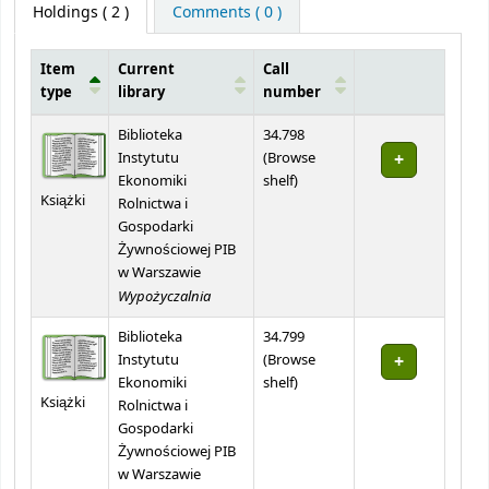
Holdings
( 2 )
Comments ( 0 )
Item
Current
Call
type
library
number
Holdings
Biblioteka
34.798
Instytutu
(
Browse
(Opens below)
Ekonomiki
shelf
)
Książki
Rolnictwa i
Gospodarki
Żywnościowej PIB
w Warszawie
Wypożyczalnia
Biblioteka
34.799
Instytutu
(
Browse
(Opens below)
Ekonomiki
shelf
)
Książki
Rolnictwa i
Gospodarki
Żywnościowej PIB
w Warszawie