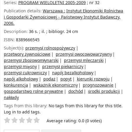
Series:
PROGRAM WIELOLETNI 2005-2009
; nr 32
Publication details:
Warszawa :
Instytut Ekonomiki Rolnictwa
i Gospodarki Żywnościowej - Państwowy Instytut Badawczy,
2006.
Description:
36 s. ; il. ; bibliogr. 24 cm
ISBN:
8389666545
Subject(s):
przemysł rolnospożywczy
przetwory żywnościowe
przemysł owocowowarzywny
przemysł zbożowomłynarski
przemysł mleczarski
przemysł mięsny
przemysł piekarniczy
przemysł cukrowniczy
napój bezalkoholowy
napój alkoholowy
podaż
popyt
kierunki rozwoju
konkurencja
wskaźnik ekonomiczny
prognozowanie
gospodarstwo rolne prywatne
dochód
środki produkcji
nakłady
Tags from this library:
No tags from this library for this title.
Log in to add tags.
Star ratings
Average rating: 0.0 (0 votes)