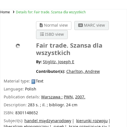
Home
Details for:
Fair trade. Szansa dla wszystkich
Normal view
MARC view
ISBD view
Fair trade. Szansa dla
wszystkich
By:
Stiglitz, Joseph E
Contributor(s):
Charlton, Andrew
Material type:
Text
Language:
Polish
Publication details:
Warszawa :
PWN,
2007.
Description:
283 s. ; il. ; bibliogr. 24 cm
ISBN:
8301148652
Subject(s):
handel międzynarodowy
kierunki rozwoju
liberalizm ekonomiczny
rynek
kraje rozwijające się