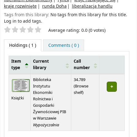
kraje rozwinięte
runda Doha
liberalizacja handlu
Tags from this library:
No tags from this library for this title.
Log in to add tags.
Star ratings
Average rating: 0.0 (0 votes)
Holdings
( 1 )
Comments ( 0 )
Item
Current
Call
type
library
number
Holdings
Biblioteka
34.789
Instytutu
(
Browse
(Opens below)
Ekonomiki
shelf
)
Książki
Rolnictwa i
Gospodarki
Żywnościowej PIB
w Warszawie
Wypożyczalnia