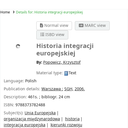
Home
Details for:
Historia integracji europejskiej
Normal view
MARC view
ISBD view
Historia integracji
europejskiej
By:
Popowicz, Krzysztof
Material type:
Text
Language:
Polish
Publication details:
Warszawa :
SGH,
2006.
Description:
461s. ; bibliogr. 24 cm
ISBN:
9788373782488
Subject(s):
Unia Europejska
organizacja międzynarodowa
historia
integracja europejska
kierunki rozwoju