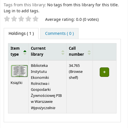
Tags from this library:
No tags from this library for this title.
Log in to add tags.
Star ratings
Average rating: 0.0 (0 votes)
Holdings
( 1 )
Comments ( 0 )
Item
Current
Call
type
library
number
Holdings
Biblioteka
34.765
Instytutu
(
Browse
(Opens below)
Ekonomiki
shelf
)
Książki
Rolnictwa i
Gospodarki
Żywnościowej PIB
w Warszawie
Wypożyczalnia