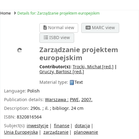
Home
Details for:
Zarządzanie projektem europejskim
Normal view
MARC view
ISBD view
Zarządzanie projektem
europejskim
Contributor(s):
Trocki, Michał
[red.]
Gruczy, Bartosz
[red.]
Material type:
Text
Language:
Polish
Publication details:
Warszawa :
PWE,
2007.
Description:
290s. ; il. ; bibliogr. 24 cm
ISBN:
8320816564
Subject(s):
inwestycje
finanse
dotacja
Unia Europejska
zarządzanie
planowanie