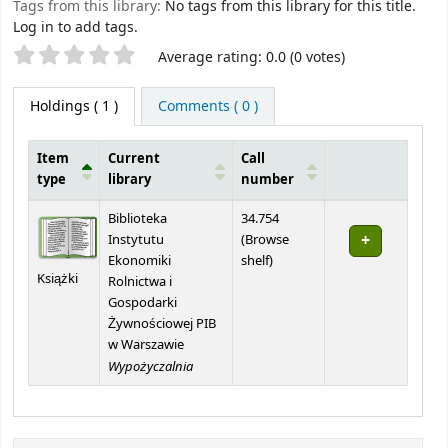
Tags from this library:
No tags from this library for this title.
Log in to add tags.
Star ratings
Average rating: 0.0 (0 votes)
Holdings
( 1 )
Comments ( 0 )
Item
Current
Call
type
library
number
Holdings
Biblioteka
34.754
Instytutu
(
Browse
(Opens below)
Ekonomiki
shelf
)
Książki
Rolnictwa i
Gospodarki
Żywnościowej PIB
w Warszawie
Wypożyczalnia