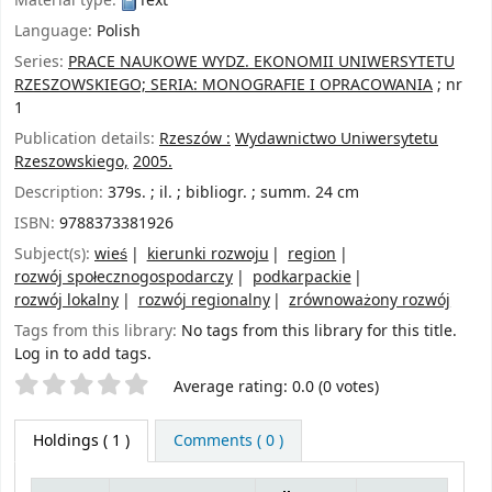
Material type:
Text
Language:
Polish
Series:
PRACE NAUKOWE WYDZ. EKONOMII UNIWERSYTETU
RZESZOWSKIEGO; SERIA: MONOGRAFIE I OPRACOWANIA
; nr
1
Publication details:
Rzeszów :
Wydawnictwo Uniwersytetu
Rzeszowskiego,
2005.
Description:
379s. ; il. ; bibliogr. ; summ. 24 cm
ISBN:
9788373381926
Subject(s):
wieś
kierunki rozwoju
region
rozwój społecznogospodarczy
podkarpackie
rozwój lokalny
rozwój regionalny
zrównoważony rozwój
Tags from this library:
No tags from this library for this title.
Log in to add tags.
Star ratings
Average rating: 0.0 (0 votes)
Holdings
( 1 )
Comments ( 0 )