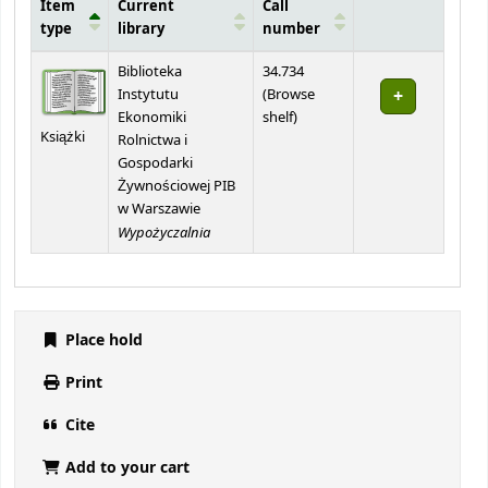
Item
Current
Call
type
library
number
Holdings
Biblioteka
34.734
Instytutu
(
Browse
(Opens below)
Ekonomiki
shelf
)
Książki
Rolnictwa i
Gospodarki
Żywnościowej PIB
w Warszawie
Wypożyczalnia
Place hold
Print
Cite
Add to your cart