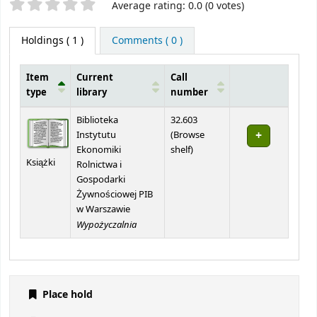
Star ratings
Average rating: 0.0 (0 votes)
Holdings
( 1 )
Comments ( 0 )
Item
Current
Call
type
library
number
Holdings
Biblioteka
32.603
Instytutu
(
Browse
(Opens below)
Ekonomiki
shelf
)
Książki
Rolnictwa i
Gospodarki
Żywnościowej PIB
w Warszawie
Wypożyczalnia
Place hold