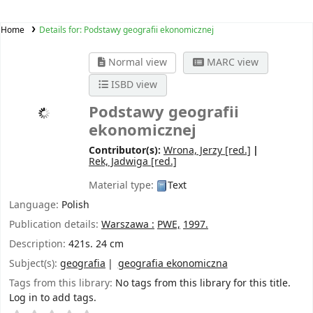
Home
Details for:
Podstawy geografii ekonomicznej
Normal view
MARC view
ISBD view
Podstawy geografii
ekonomicznej
Contributor(s):
Wrona, Jerzy
[red.]
Rek, Jadwiga
[red.]
Material type:
Text
Language:
Polish
Publication details:
Warszawa :
PWE,
1997.
Description:
421s. 24 cm
Subject(s):
geografia
geografia ekonomiczna
Tags from this library:
No tags from this library for this title.
Log in to add tags.