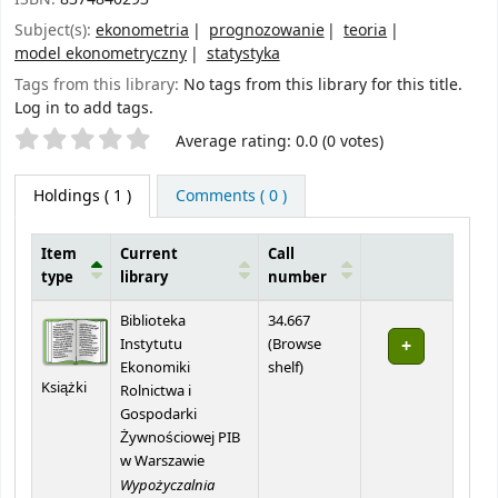
Subject(s):
ekonometria
prognozowanie
teoria
model ekonometryczny
statystyka
Tags from this library:
No tags from this library for this title.
Log in to add tags.
Star ratings
Average rating: 0.0 (0 votes)
Holdings
( 1 )
Comments ( 0 )
Item
Current
Call
type
library
number
Holdings
Biblioteka
34.667
Instytutu
(
Browse
(Opens below)
Ekonomiki
shelf
)
Książki
Rolnictwa i
Gospodarki
Żywnościowej PIB
w Warszawie
Wypożyczalnia