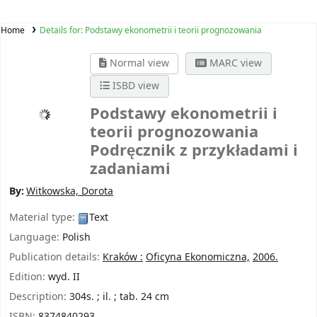
Home
Details for:
Podstawy ekonometrii i teorii prognozowania
Normal view
MARC view
ISBD view
Podstawy ekonometrii i
teorii prognozowania
Podręcznik z przykładami i
zadaniami
By:
Witkowska, Dorota
Material type:
Text
Language:
Polish
Publication details:
Kraków :
Oficyna Ekonomiczna,
2006.
Edition:
wyd. II
Description:
304s. ; il. ; tab. 24 cm
ISBN:
8374840293