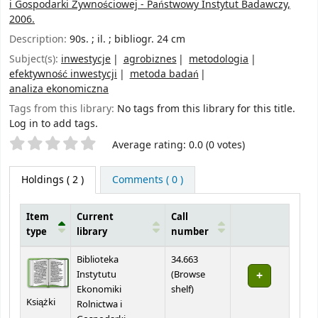
i Gospodarki Żywnościowej - Państwowy Instytut Badawczy,
2006.
Description:
90s. ; il. ; bibliogr. 24 cm
Subject(s):
inwestycje
agrobiznes
metodologia
efektywność inwestycji
metoda badań
analiza ekonomiczna
Tags from this library:
No tags from this library for this title.
Log in to add tags.
Star ratings
Average rating: 0.0 (0 votes)
Holdings
( 2 )
Comments ( 0 )
Item
Current
Call
type
library
number
Holdings
Biblioteka
34.663
Instytutu
(
Browse
(Opens below)
Ekonomiki
shelf
)
Książki
Rolnictwa i