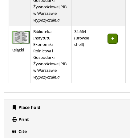
Gospodarki
Żywnościowej PIB
w Warszawie
Wypożyczalnia
Biblioteka
34.664
Instytutu
(
Browse
(Opens below)
Ekonomiki
shelf
)
Książki
Rolnictwa i
Gospodarki
Żywnościowej PIB
w Warszawie
Wypożyczalnia
Place hold
Print
Cite