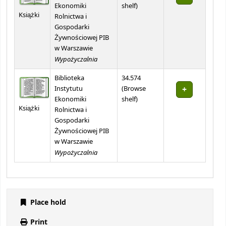
(Opens below)
Ekonomiki
shelf
)
Książki
Rolnictwa i
Gospodarki
Żywnościowej PIB
w Warszawie
Wypożyczalnia
Biblioteka
34.574
Instytutu
(
Browse
(Opens below)
Ekonomiki
shelf
)
Książki
Rolnictwa i
Gospodarki
Żywnościowej PIB
w Warszawie
Wypożyczalnia
Place hold
Print