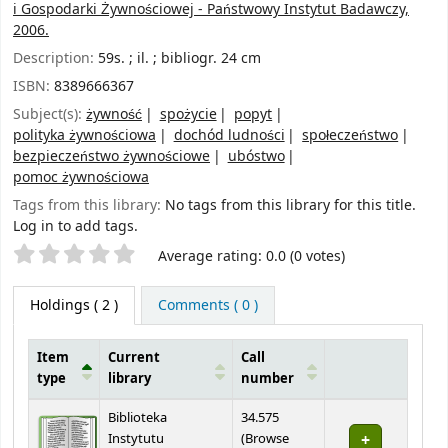
i Gospodarki Żywnościowej - Państwowy Instytut Badawczy,
2006.
Description:
59s. ; il. ; bibliogr. 24 cm
ISBN:
8389666367
Subject(s):
żywność
spożycie
popyt
polityka żywnościowa
dochód ludności
społeczeństwo
bezpieczeństwo żywnościowe
ubóstwo
pomoc żywnościowa
Tags from this library:
No tags from this library for this title.
Log in to add tags.
Star ratings
Average rating: 0.0 (0 votes)
Holdings
( 2 )
Comments ( 0 )
Item
Current
Call
type
library
number
Holdings
Biblioteka
34.575
Instytutu
(
Browse