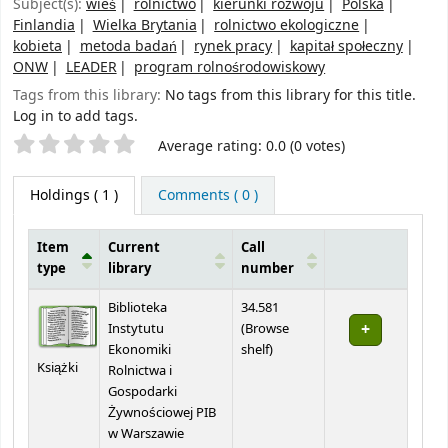
Subject(s):
wieś
rolnictwo
kierunki rozwoju
Polska
Finlandia
Wielka Brytania
rolnictwo ekologiczne
kobieta
metoda badań
rynek pracy
kapitał społeczny
ONW
LEADER
program rolnośrodowiskowy
Tags from this library:
No tags from this library for this title.
Log in to add tags.
Star ratings
Average rating: 0.0 (0 votes)
Holdings
( 1 )
Comments ( 0 )
Item
Current
Call
type
library
number
Holdings
Biblioteka
34.581
Instytutu
(
Browse
(Opens below)
Ekonomiki
shelf
)
Książki
Rolnictwa i
Gospodarki
Żywnościowej PIB
w Warszawie