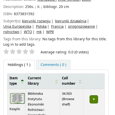
Description:
256s. ; il. ; bibliogr. 20 cm
ISBN:
8373831592
Subject(s):
kierunki rozwoju
kierunki działalnia
Unia Europejska
Polska
Francja
prognozowanie
rolnictwo
WTO
mk
WPR
Tags from this library:
No tags from this library for this title.
Log in to add tags.
Star ratings
Average rating: 0.0 (0 votes)
Holdings
( 1 )
Comments ( 0 )
Item
Current
Call
type
library
number
Holdings
Biblioteka
34.503
Instytutu
(
Browse
(Opens below)
Ekonomiki
shelf
)
Książki
Rolnictwa i