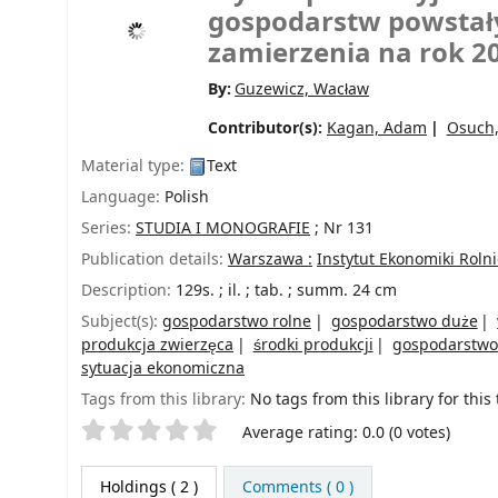
gospodarstw powstały
zamierzenia na rok 2
By:
Guzewicz, Wacław
Contributor(s):
Kagan, Adam
Osuch,
Material type:
Text
Language:
Polish
Series:
STUDIA I MONOGRAFIE
; Nr 131
Publication details:
Warszawa :
Instytut Ekonomiki Roln
Description:
129s. ; il. ; tab. ; summ. 24 cm
Subject(s):
gospodarstwo rolne
gospodarstwo duże
produkcja zwierzęca
środki produkcji
gospodarstwo
sytuacja ekonomiczna
Tags from this library:
No tags from this library for this t
Star ratings
Average rating: 0.0 (0 votes)
Holdings
( 2 )
Comments ( 0 )