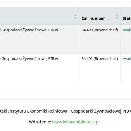
Call number
Stat
(Opens 
 i Gospodarki Żywnościowej PIB w
34.490 (
Browse shelf
)
Avai
(Opens 
 i Gospodarki Żywnościowej PIB w
34.491 (
Browse shelf
)
Avai
oteki Instytutu Ekonomiki Rolnictwa i Gospodarki Żywnościowej PI
Wdrożenie:
www.kohawbibliotece.pl