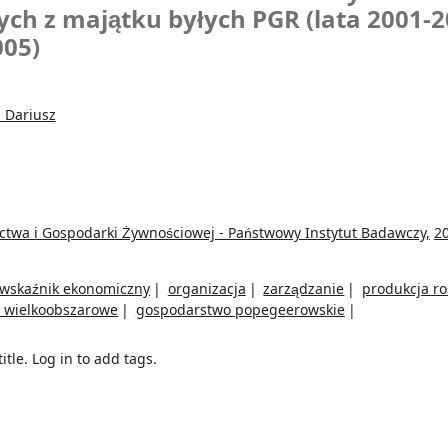
ch z majątku byłych PGR (lata 2001-2
005)
 Dariusz
ictwa i Gospodarki Żywnościowej - Państwowy Instytut Badawczy,
2
wskaźnik ekonomiczny
organizacja
zarządzanie
produkcja ro
 wielkoobszarowe
gospodarstwo popegeerowskie
itle.
Log in to add tags.