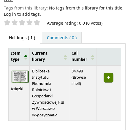
Tags from this library:
No tags from this library for this title.
Log in to add tags.
Star ratings
Average rating: 0.0 (0 votes)
Holdings
( 1 )
Comments ( 0 )
Item
Current
Call
type
library
number
Holdings
Biblioteka
34.498
Instytutu
(
Browse
(Opens below)
Ekonomiki
shelf
)
Książki
Rolnictwa i
Gospodarki
Żywnościowej PIB
w Warszawie
Wypożyczalnia