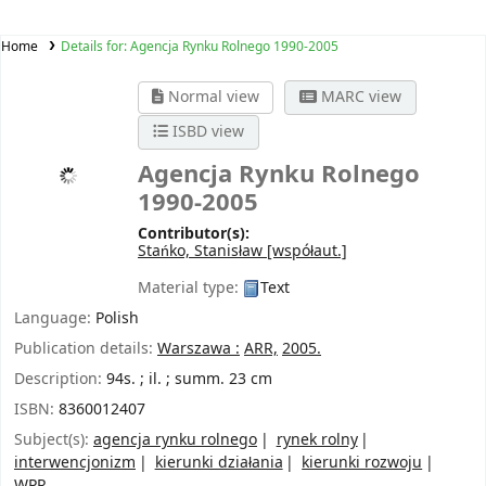
Home
Details for:
Agencja Rynku Rolnego 1990-2005
Normal view
MARC view
ISBD view
Agencja Rynku Rolnego
1990-2005
Contributor(s):
Stańko, Stanisław
[współaut.]
Material type:
Text
Language:
Polish
Publication details:
Warszawa :
ARR,
2005.
Description:
94s. ; il. ; summ. 23 cm
ISBN:
8360012407
Subject(s):
agencja rynku rolnego
rynek rolny
interwencjonizm
kierunki działania
kierunki rozwoju
WPR