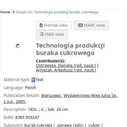
Home
Details for:
Technologia produkcji buraka cukrowego
Normal view
MARC view
ISBD view
Technologia produkcji
buraka cukrowego
Contributor(s):
Ostrowska, Daniela
[red. nauk.]
Artyszak, Arkadiusz
[red. nauk.]
Material type:
Text
Language:
Polish
Publication details:
Warszawa :
Wydawnictwo Wieś Jutra Sp.
z o.o.,
2005.
Description:
185s. ; il. ; tab. 24 cm
ISBN:
8389 503247
Subject(s):
burak cukrowy
uprawa roślin
cukier