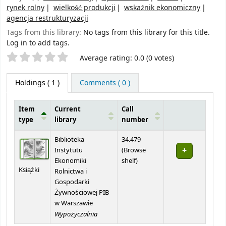
rynek rolny
wielkość produkcji
wskaźnik ekonomiczny
agencja restrukturyzacji
Tags from this library:
No tags from this library for this title.
Log in to add tags.
Star ratings
Average rating: 0.0 (0 votes)
Holdings
( 1 )
Comments ( 0 )
Item
Current
Call
type
library
number
Holdings
Biblioteka
34.479
Instytutu
(
Browse
(Opens below)
Ekonomiki
shelf
)
Książki
Rolnictwa i
Gospodarki
Żywnościowej PIB
w Warszawie
Wypożyczalnia