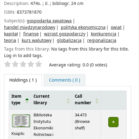
Description:
474s. ; il. ; bibliogr. 24 cm
ISBN:
8373781870
Subject(s):
gospodarka światowa
handel międzynarodowy
polityka ekonomiczna
świat
kapitał
finanse
wzrost gospodarczy
konkurencja
teoria
kurs walutowy
globalizacja
regionalizacja
Tags from this library:
No tags from this library for this title.
Log in to add tags.
Star ratings
Average rating: 0.0 (0 votes)
Holdings
( 1 )
Comments ( 0 )
Item
Current
Call
type
library
number
Holdings
Biblioteka
34.473
Instytutu
(
Browse
(Opens below)
Ekonomiki
shelf
)
Książki
Rolnictwa i