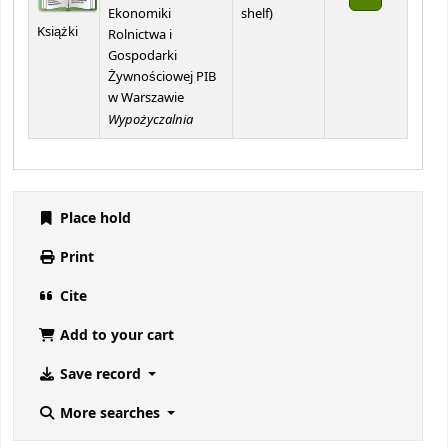
(Opens below)
Ekonomiki
shelf
)
Książki
Rolnictwa i
Gospodarki
Żywnościowej PIB
w Warszawie
Wypożyczalnia
Place hold
Print
Cite
Add to your cart
Save record
More searches