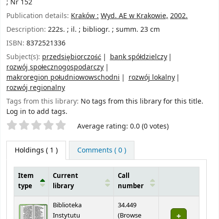
; Nr 152
Publication details:
Kraków :
Wyd. AE w Krakowie,
2002.
Description:
222s. ; il. ; bibliogr. ; summ. 23 cm
ISBN:
8372521336
Subject(s):
przedsiębiorczość
bank spółdzielczy
rozwój społecznogospodarczy
makroregion południowowschodni
rozwój lokalny
rozwój regionalny
Tags from this library:
No tags from this library for this title.
Log in to add tags.
Star ratings
Average rating: 0.0 (0 votes)
Holdings
( 1 )
Comments ( 0 )
Item
Current
Call
type
library
number
Holdings
Biblioteka
34.449
Instytutu
(
Browse