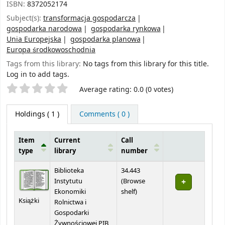
ISBN:
8372052174
Subject(s):
transformacja gospodarcza
gospodarka narodowa
gospodarka rynkowa
Unia Europejska
gospodarka planowa
Europa środkowoschodnia
Tags from this library:
No tags from this library for this title.
Log in to add tags.
Star ratings
Average rating: 0.0 (0 votes)
Holdings
( 1 )
Comments ( 0 )
Item
Current
Call
type
library
number
Holdings
Biblioteka
34.443
Instytutu
(
Browse
(Opens below)
Ekonomiki
shelf
)
Książki
Rolnictwa i
Gospodarki
Żywnościowej PIB