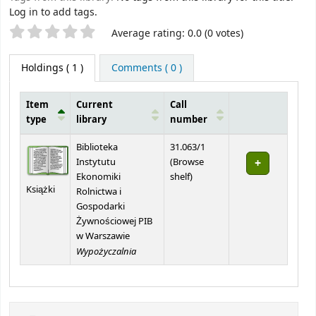
Log in to add tags.
Star ratings
Average rating: 0.0 (0 votes)
Holdings
( 1 )
Comments ( 0 )
Item
Current
Call
type
library
number
Holdings
Biblioteka
31.063/1
Instytutu
(
Browse
(Opens below)
Ekonomiki
shelf
)
Książki
Rolnictwa i
Gospodarki
Żywnościowej PIB
w Warszawie
Wypożyczalnia