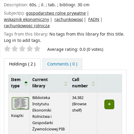
Description:
60s. ; il. ; tab. ; bibliogr. 30 cm
Subject(s):
gospodarstwo rolne prywatne
wskaźnik ekonomiczny
rachunkowość
FADN
rachunkowość rolnicza
Tags from this library:
No tags from this library for this title.
Log in to add tags.
Star ratings
Average rating: 0.0 (0 votes)
Holdings
( 2 )
Comments ( 0 )
Item
Current
Call
type
library
number
Holdings
Biblioteka
34.382
Instytutu
(
Browse
(Opens below)
Ekonomiki
shelf
)
Książki
Rolnictwa i
Gospodarki
Żywnościowej PIB