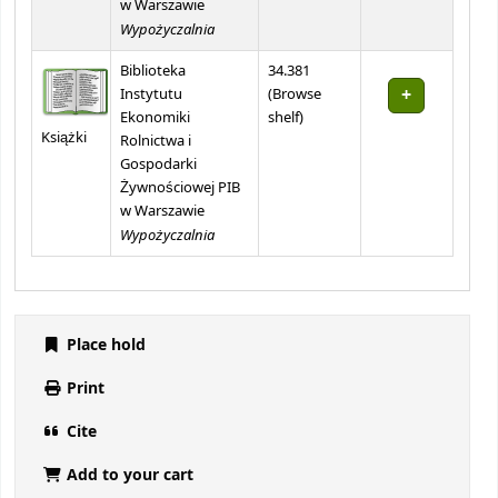
w Warszawie
Wypożyczalnia
Biblioteka
34.381
Instytutu
(
Browse
(Opens below)
Ekonomiki
shelf
)
Książki
Rolnictwa i
Gospodarki
Żywnościowej PIB
w Warszawie
Wypożyczalnia
Place hold
Print
Cite
Add to your cart