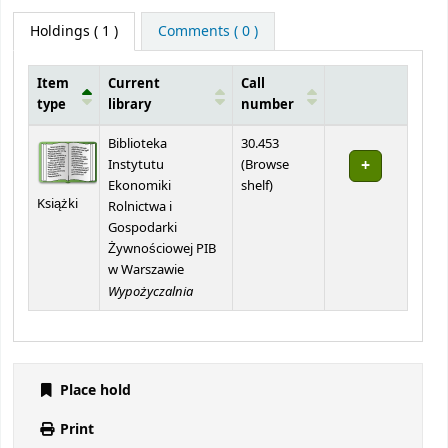
Holdings
( 1 )
Comments ( 0 )
Item
Current
Call
type
library
number
Holdings
Biblioteka
30.453
Instytutu
(
Browse
(Opens below)
Ekonomiki
shelf
)
Książki
Rolnictwa i
Gospodarki
Żywnościowej PIB
w Warszawie
Wypożyczalnia
Place hold
Print