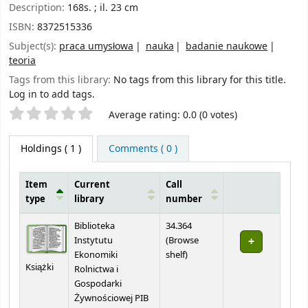
Description:
168s. ; il. 23 cm
ISBN:
8372515336
Subject(s):
praca umysłowa
nauka
badanie naukowe
teoria
Tags from this library:
No tags from this library for this title.
Log in to add tags.
Star ratings
Average rating: 0.0 (0 votes)
Holdings
( 1 )
Comments ( 0 )
Item
Current
Call
type
library
number
Holdings
Biblioteka
34.364
Instytutu
(
Browse
(Opens below)
Ekonomiki
shelf
)
Książki
Rolnictwa i
Gospodarki
Żywnościowej PIB