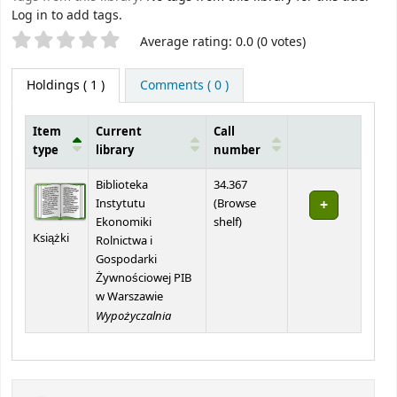
Log in to add tags.
Star ratings
Average rating: 0.0 (0 votes)
Holdings
( 1 )
Comments ( 0 )
Item
Current
Call
type
library
number
Holdings
Biblioteka
34.367
Instytutu
(
Browse
(Opens below)
Ekonomiki
shelf
)
Książki
Rolnictwa i
Gospodarki
Żywnościowej PIB
w Warszawie
Wypożyczalnia