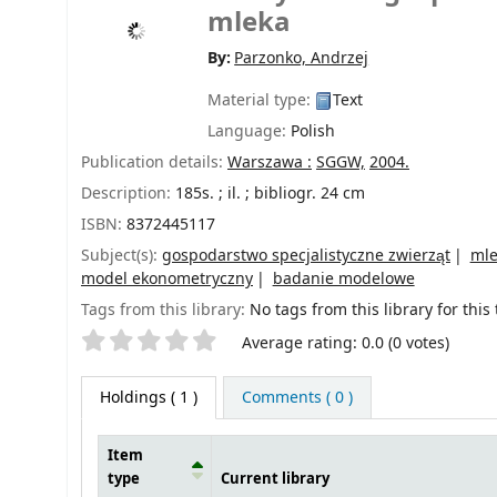
mleka
By:
Parzonko, Andrzej
Material type:
Text
Language:
Polish
Publication details:
Warszawa :
SGGW,
2004.
Description:
185s. ; il. ; bibliogr. 24 cm
ISBN:
8372445117
Subject(s):
gospodarstwo specjalistyczne zwierząt
mle
model ekonometryczny
badanie modelowe
Tags from this library:
No tags from this library for this t
Star ratings
Average rating: 0.0 (0 votes)
Holdings
( 1 )
Comments ( 0 )
Item
type
Current library