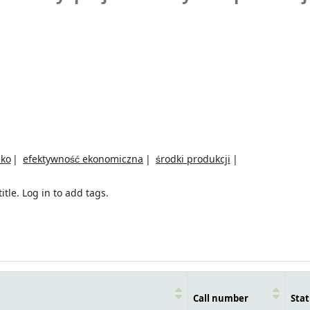
ko
efektywność ekonomiczna
środki produkcji
itle.
Log in to add tags.
Call number
Stat