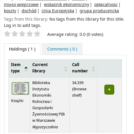
mięso wieprzowe
wskaźnik ekonomiczny
opłacalność
koszty
dochód
Unia Europejska
grupa producencka
Tags from this library:
No tags from this library for this title.
Log in to add tags.
Star ratings
Average rating: 0.0 (0 votes)
Holdings
( 1 )
Comments ( 0 )
Item
Current
Call
type
library
number
Holdings
Biblioteka
34.339
Instytutu
(
Browse
(Opens below)
Ekonomiki
shelf
)
Książki
Rolnictwa i
Gospodarki
Żywnościowej PIB
w Warszawie
Wypożyczalnia