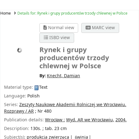
Home
Details for:
Rynek i grupy producentów trzody chlewnej w Polsce
Normal view
MARC view
ISBD view
Rynek i grupy
producentów trzody
chlewnej w Polsce
By:
Knecht, Damian
Material type:
Text
Language:
Polish
Series:
Zeszyty Naukowe Akademii Rolniczej we Wrocławiu.
Rozprawy / AR
; Nr 480
Publication details:
Wrocław :
Wyd. AR we Wrocławiu,
2004.
Description:
130s. ; tab. 23 cm
Subject(s):
produkcja zwierzęca
świnia