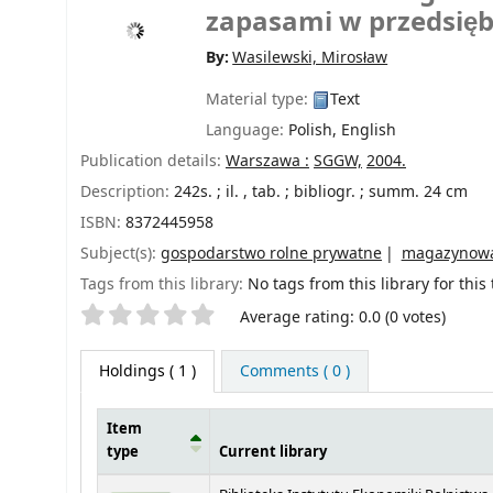
zapasami w przedsięb
By:
Wasilewski, Mirosław
Material type:
Text
Language:
Polish
,
English
Publication details:
Warszawa :
SGGW,
2004.
Description:
242s. ; il. , tab. ; bibliogr. ; summ. 24 cm
ISBN:
8372445958
Subject(s):
gospodarstwo rolne prywatne
magazynow
Tags from this library:
No tags from this library for this t
Star ratings
Average rating: 0.0 (0 votes)
Holdings
( 1 )
Comments ( 0 )
Item
type
Current library
Holdings